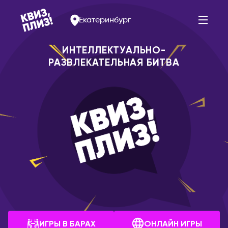
Екатеринбург
ИНТЕЛЛЕКТУАЛЬНО-
РАЗВЛЕКАТЕЛЬНАЯ БИТВА
АРМЕНИЯ
РОССИЯ
Ереван
Альметьевск
Арзамас
БЕЛАРУСЬ
Арсеньев
Брест
Астрахань
Витебск
Балаково
Минск
Барнаул
БОЛГАРИЯ
Белогорск
София
Благовещенск
ИГРЫ В БАРАХ
ОНЛАЙН ИГРЫ
ВЕЛИКОБРИТАНИЯ