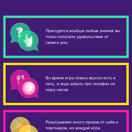
Сочи
ПОРТУГАЛИЯ
Ставрополь
Лиссабон
Старый Оскол
РЕСПУБЛИКА КОРЕЯ
Пригодятся вообще любые знания: вы
Стерлитамак
точно получите удовольствие от
Ансан
своего ума
Ступино
Инчхон
Сургут
Сеул
Сыктывкар
СЕРБИЯ
Тамбов
Белград
Во время игры можно вкусно есть и
Тверь
Нови-Сад
пить, а еще забыть про телефон на
Тольятти
пару часов
США
Томск
Бостон
Тула
Майами
Тюмень
Нью-Йорк
Разыгрываем много призов от себя и
Ульяновск
партнеров, на каждой игре
Филадельфия
Уссурийск