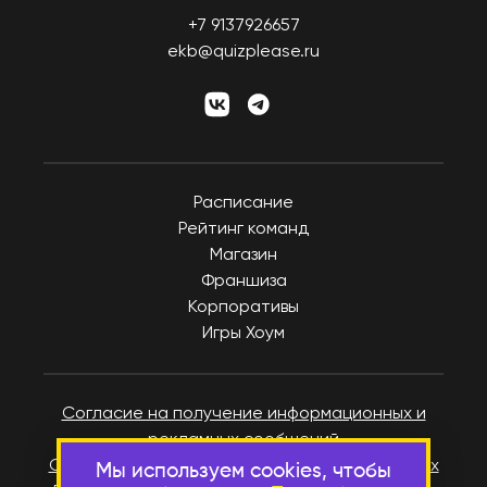
+7 9137926657
ekb@quizplease.ru
Расписание
Рейтинг команд
Магазин
Франшиза
Корпоративы
Игры Хоум
Согласие на получение информационных и
рекламных сообщений
Согласие на обработку персональных данных
Мы используем cookies, чтобы