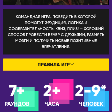
Камчатский
Пекин
Псков
Ханчжоу
КОМАНДНАЯ ИГРА, ПОБЕДИТЬ В КОТОРОЙ
Пятигорск
Шанхай
ПОМОГУТ ЭРУДИЦИЯ, ЛОГИКА И
СООБРАЗИТЕЛЬНОСТЬ. КВИЗ, ПЛИЗ! — ХОРОШИЙ
Ростов-на-Дону
КЫРГЫЗСТАН
СПОСОБ ПРОВЕСТИ ВЕЧЕР С ДРУЗЬЯМИ, РАЗМЯТЬ
Рязань
Бишкек
МОЗГИ И ПОЛУЧИТЬ НОВЫЕ ПОЗИТИВНЫЕ
Самара
ВПЕЧАТЛЕНИЯ.
ЛАТВИЯ
Санкт-Петербург
Рига
Саранск
МОЛДОВА
ПРАВИЛА ИГР
Сарапул
Кишинёв
Саратов
ПРАВИЛА ИГР В БАРАХ
НИДЕРЛАНДЫ
Севастополь
7+
2+
2-9*
ПРАВИЛА ОНЛАЙН ИГР
Амстердам
Северобайкальск
Серпухов
ОАЭ
РАУНДОВ
ЧАСА
ЧЕЛОВЕК
Симферополь
Абу-Даби
Сосновоборск
Дубай