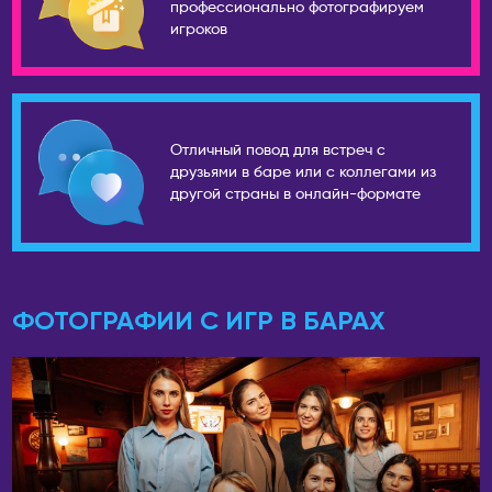
профессионально фотографируем
игроков
Уфа
ТАИЛАНД
Ухта
Панган
Хабаровск
Паттайя
Чайковский
Пхукет
Отличный повод для встреч с
Чебоксары
Самуи
друзьями в баре или с коллегами из
другой страны в онлайн-формате
Челябинск
ТУРЦИЯ
Чехов
Стамбул
Шахты
УЗБЕКИСТАН
Шерегеш
Самарканд
ФОТОГРАФИИ С ИГР В БАРАХ
Энгельс
Ташкент
Южно-Сахалинск
ФИНЛЯНДИЯ
Якутск
Хельсинки
Ярославль
ФРАНЦИЯ
АВСТРАЛИЯ
Париж