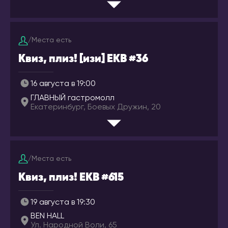
Котлас
Валенсия
Краснодар
Мадрид
/
Места есть
Красноярск
ИТАЛИЯ
Лесосибирск
Квиз, плиз! [изи] EKB #36
Милан
Луховицы
КАЗАХСТАН
16 августа в 19:00
Магадан
Актобе
ГЛАВНЫЙ гастромолл
Междуреченск
Екатеринбург, Боевых Дружин, 20
Алматы
Моздок
Астана
Москва
Атырау
Мурманск
Караганда
/
Места есть
Набережные Челны
Павлодар
Квиз, плиз! EKB #615
Находка
Семей
Нефтекамск
Тараз
19 августа в 19:30
Нижнекамск
Уральск
BEN HALL
Нижний Новгород
Ул. Народной Воли, 65