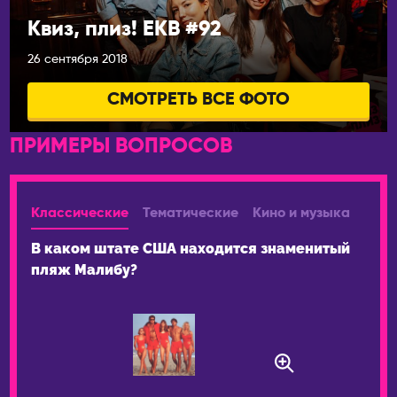
Брисбен
Квиз, плиз! EKB #92
ЧЕРНОГОРИЯ
Мельбурн
Будва
Сидней
26 сентября 2018
ЧЕХИЯ
АВСТРИЯ
СМОТРЕТЬ ВСЕ ФОТО
Прага
Вена
ПРИМЕРЫ ВОПРОСОВ
ШВЕЙЦАРИЯ
АЗЕРБАЙДЖАН
Лозанна
Баку
ЭСТОНИЯ
АРГЕНТИНА
Классические
Тематические
Кино и музыка
Таллин
Буэнос-Айрес
В каком штате США находится знаменитый
пляж Малибу?