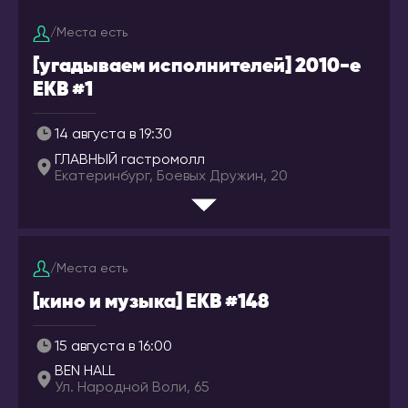
ГРУЗИЯ
Иваново
Батуми
/
Места есть
Ижевск
Тбилиси
[угадываем исполнителей] 2010-е
Инта
EKB #1
ИЗРАИЛЬ
Иркутск
Беэр-Шева
Йошкар-Ола
14 августа в 19:30
Иерусалим
Казань
ГЛАВНЫЙ гастромолл
Израиль
Екатеринбург, Боевых Дружин, 20
Калининград
Кармиэль
Калуга
Тель-Авив
Кемерово
Хайфа
Киров
/
Места есть
ИНДОНЕЗИЯ
Коломна
[кино и музыка] EKB #148
Бали
Комсомольск-на-
Амуре
ИСПАНИЯ
15 августа в 16:00
BEN HALL
Коряжма
Аликанте
Ул. Народной Воли, 65
Кострома
Барселона