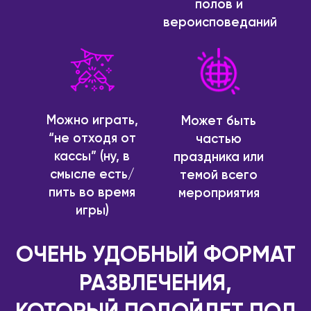
полов и
Котлас
Валенсия
вероисповеданий
Краснодар
Мадрид
Красноярск
ИТАЛИЯ
Лесосибирск
Милан
Луховицы
КАЗАХСТАН
Можно играть,
Магадан
Может быть
Актобе
“не отходя от
частью
Междуреченск
Алматы
кассы” (ну, в
праздника или
Моздок
Астана
смысле есть/
темой всего
Москва
Атырау
пить во время
мероприятия
Мурманск
игры)
Караганда
Набережные Челны
Павлодар
Находка
ОЧЕНЬ УДОБНЫЙ ФОРМАТ
Семей
Нефтекамск
Тараз
РАЗВЛЕЧЕНИЯ,
Нижнекамск
Уральск
Нижний Новгород