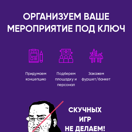
Брисбен
ЧЕРНОГОРИЯ
Мельбурн
ОРГАНИЗУЕМ ВАШЕ
Будва
Сидней
МЕРОПРИЯТИЕ ПОД КЛЮЧ
ЧЕХИЯ
АВСТРИЯ
Прага
Вена
ШВЕЙЦАРИЯ
АЗЕРБАЙДЖАН
Лозанна
Баку
ЭСТОНИЯ
АРГЕНТИНА
Придумаем
Подберем
Закажем
Таллин
Буэнос-Айрес
концепцию
площадку и
фуршет/банкет
персонал
СКУЧНЫХ
ИГР
НЕ ДЕЛАЕМ!