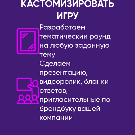
КАСТОМИЗИРОВАТЬ
Уфа
ТАИЛАНД
ИГРУ
Ухта
Панган
Разработаем
Хабаровск
Паттайя
тематический раунд
Чайковский
Пхукет
на любую заданную
Чебоксары
Самуи
тему
Челябинск
ТУРЦИЯ
Сделаем
Чехов
Стамбул
презентацию,
Шахты
УЗБЕКИСТАН
видеоролик, бланки
Шерегеш
Самарканд
ответов,
Энгельс
Ташкент
пригласительные по
Южно-Сахалинск
ФИНЛЯНДИЯ
брендбуку вашей
Якутск
Хельсинки
компании
Ярославль
ФРАНЦИЯ
АВСТРАЛИЯ
Париж