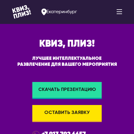
Екатеринбург
КВИЗ, ПЛИЗ!
АРМЕНИЯ
РОССИЯ
ЛУЧШЕЕ ИНТЕЛЛЕКТУАЛЬНОЕ
РАЗВЛЕЧЕНИЕ ДЛЯ ВАШЕГО МЕРОПРИЯТИЯ
Ереван
Альметьевск
Арзамас
БЕЛАРУСЬ
Арсеньев
Брест
СКАЧАТЬ ПРЕЗЕНТАЦИЮ
Астрахань
Витебск
Балаково
Минск
Барнаул
ОСТАВИТЬ ЗАЯВКУ
БОЛГАРИЯ
Белогорск
София
Благовещенск
ВЕЛИКОБРИТАНИЯ