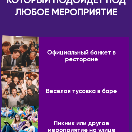
КОТОРЫЙ ПОДОЙДЕТ ПОД
Усть-Каменогорск
Новокузнецк
Шымкент
ЛЮБОЕ МЕРОПРИЯТИЕ
Новомосковск
КАНАДА
Новороссийск
Виннипег
Новосибирск
Калгари
Новый Уренгой
Монреаль
Обнинск
Официальный банкет в
Оттава
ресторане
Озёрск
Торонто
Октябрьский
Эдмонтон
Омск
КИПР
Орёл
Веселая тусовка в баре
Лимассол
Оренбург
Никосия
Пенза
Пафос
Пермь
Петрозаводск
КИТАЙ
Пикник или другое
мероприятие на улице
Петропавловск-
Гуанчжоу