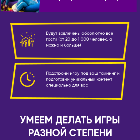
Камчатский
Пекин
Псков
Ханчжоу
Пятигорск
Шанхай
Будут вовлечены абсолютно все
Ростов-на-Дону
КЫРГЫЗСТАН
гости (от 20 до 1 000 человек, а
Рязань
можно и больше)
Бишкек
Самара
ЛАТВИЯ
Санкт-Петербург
Рига
Саранск
Подстроим игру под ваш тайминг и
МОЛДОВА
подготовим уникальный контент
Сарапул
специально для вас
Кишинёв
Саратов
НИДЕРЛАНДЫ
Севастополь
Амстердам
Северобайкальск
УМЕЕМ ДЕЛАТЬ ИГРЫ
Серпухов
ОАЭ
Симферополь
Абу-Даби
РАЗНОЙ СТЕПЕНИ
Сосновоборск
Дубай