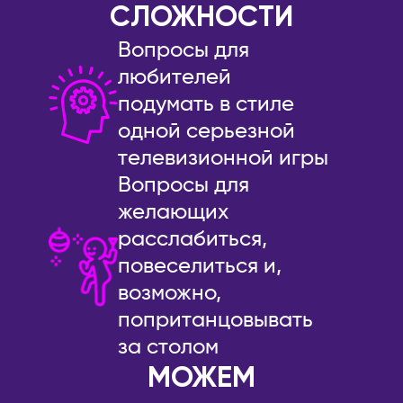
СЛОЖНОСТИ
Сочи
ПОРТУГАЛИЯ
Вопросы для
Ставрополь
Лиссабон
любителей
Старый Оскол
РЕСПУБЛИКА КОРЕЯ
подумать в стиле
Стерлитамак
Ансан
одной серьезной
Ступино
Инчхон
телевизионной игры
Сургут
Сеул
Вопросы для
Сыктывкар
СЕРБИЯ
желающих
Тамбов
Белград
расслабиться,
Тверь
Нови-Сад
повеселиться и,
Тольятти
США
возможно,
Томск
Бостон
попританцовывать
Тула
Майами
за столом
Тюмень
Нью-Йорк
МОЖЕМ
Ульяновск
Филадельфия
Уссурийск