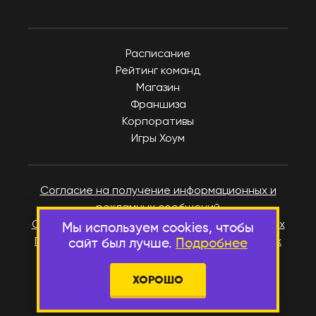
Расписание
Рейтинг команд
Магазин
Франшиза
Корпоративы
Игры Хоум
Согласие на получение информационных и
рекламных сообщений
Согласие на обработку персональных данных
Мы используем cookies, чтобы
Политика в отношении персональных данных
сайт был лучше.
Подробнее
Пользовательское соглашение
Публичная оферта
ХОРОШО
Реквизиты