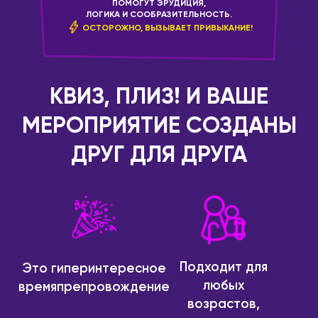
ГРУЗИЯ
ПОМОГУТ ЭРУДИЦИЯ,
Иваново
ЛОГИКА И СООБРАЗИТЕЛЬНОСТЬ.
Батуми
ОСТОРОЖНО, ВЫЗЫВАЕТ ПРИВЫКАНИЕ!
Ижевск
Тбилиси
Инта
ИЗРАИЛЬ
Иркутск
Беэр-Шева
КВИЗ, ПЛИЗ! И ВАШЕ
Йошкар-Ола
Иерусалим
Казань
МЕРОПРИЯТИЕ СОЗДАНЫ
Израиль
Калининград
ДРУГ ДЛЯ ДРУГА
Кармиэль
Калуга
Тель-Авив
Кемерово
Хайфа
Киров
ИНДОНЕЗИЯ
Коломна
Бали
Комсомольск-на-
Подходит для
Это гиперинтересное
Амуре
ИСПАНИЯ
любых
времяпрепровождение
Коряжма
Аликанте
возрастов,
Кострома
Барселона