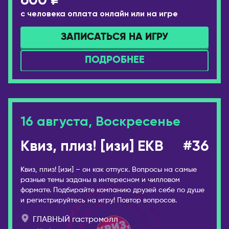
600 ₽
Брисбен
с человека оплата онлайн или на игре
ЧЕРНОГОРИЯ
Мельбурн
Будва
Сидней
ЗАПИСАТЬСЯ НА ИГРУ
ЧЕХИЯ
АВСТРИЯ
ПОДРОБНЕЕ
Прага
Вена
ШВЕЙЦАРИЯ
АЗЕРБАЙДЖАН
Лозанна
Баку
ЭСТОНИЯ
16 августа, Воскресенье
АРГЕНТИНА
Таллин
Буэнос-Айрес
Квиз, плиз! [изи] EKB
#36
Квиз, плиз! [изи] – он как отпуск. Вопросы на самые
разные темы заданы в интересном и чилловом
формате. Подбирайте компанию друзей себе по душе
и регистрируйтесь на игру! Повтор вопросов.
ГЛАВНЫЙ гастромолл