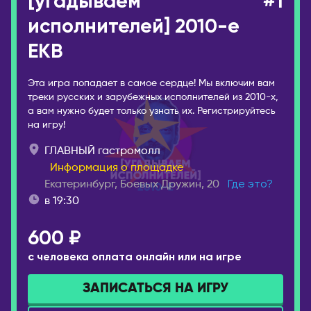
[угадываем
#1
Сочи
исполнителей] 2010-е
ПОРТУГАЛИЯ
Ставрополь
Лиссабон
EKB
Старый Оскол
РЕСПУБЛИКА КОРЕЯ
Стерлитамак
Эта игра попадает в самое сердце! Мы включим вам
Ансан
треки русских и зарубежных исполнителей из 2010-х,
Ступино
Инчхон
а вам нужно будет только узнать их. Регистрируйтесь
Сургут
на игру!
Сеул
Сыктывкар
ГЛАВНЫЙ гастромолл
СЕРБИЯ
Тамбов
Информация о площадке
Белград
Екатеринбург, Боевых Дружин, 20
Где это?
Тверь
Нови-Сад
в 19:30
Тольятти
США
Томск
600 ₽
Бостон
Тула
с человека оплата онлайн или на игре
Майами
Тюмень
Нью-Йорк
ЗАПИСАТЬСЯ НА ИГРУ
Ульяновск
Филадельфия
Уссурийск