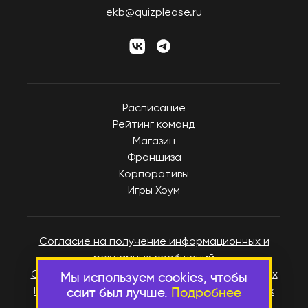
ekb@quizplease.ru
Расписание
Рейтинг команд
Магазин
Франшиза
Корпоративы
Игры Хоум
Согласие на получение информационных и
рекламных сообщений
Согласие на обработку персональных данных
Мы используем cookies, чтобы
Политика в отношении персональных данных
сайт был лучше.
Подробнее