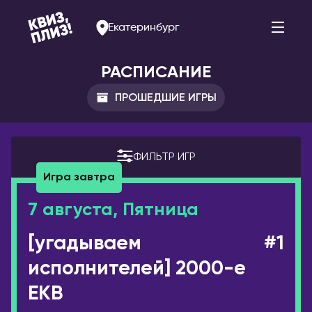
Екатеринбург
РАСПИСАНИЕ
ПРОШЕДШИЕ ИГРЫ
АРМЕНИЯ
РОССИЯ
Ереван
Альметьевск
ФИЛЬТР ИГР
Арзамас
Игра завтра
БЕЛАРУСЬ
Арсеньев
Брест
7 августа, Пятница
Астрахань
Витебск
[угадываем
#1
Балаково
Минск
Барнаул
исполнителей] 2000-е
БОЛГАРИЯ
Белогорск
София
EKB
Благовещенск
ВЕЛИКОБРИТАНИЯ