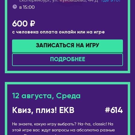
Екатеринбург, ул. Куйбышева, 44 Д
Где это?
Усть-Каменогорск
Новокузнецк
в 15:00
Шымкент
Новомосковск
КАНАДА
600 ₽
Новороссийск
Виннипег
с человека оплата онлайн или на игре
Новосибирск
Калгари
Новый Уренгой
ЗАПИСАТЬСЯ НА ИГРУ
Монреаль
Обнинск
Оттава
ПОДРОБНЕЕ
Озёрск
Торонто
Октябрьский
Эдмонтон
Омск
КИПР
Орёл
12 августа, Среда
Лимассол
Оренбург
Никосия
Пенза
Квиз, плиз! EKB
#614
Пафос
Пермь
Не знаете, какую игру выбрать? Ha-ha, classic! На
Петрозаводск
КИТАЙ
этой игре вас ждут вопросы на абсолютно разные
Петропавловск-
Гуанчжоу