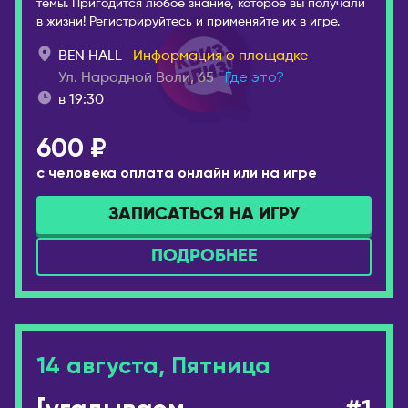
темы. Пригодится любое знание, которое вы получали
в жизни! Регистрируйтесь и применяйте их в игре.
Камчатский
Пекин
Псков
Ханчжоу
BEN HALL
Информация о площадке
Пятигорск
Шанхай
Ул. Народной Воли, 65
Где это?
в 19:30
Ростов-на-Дону
КЫРГЫЗСТАН
Рязань
Бишкек
600 ₽
Самара
ЛАТВИЯ
с человека оплата онлайн или на игре
Санкт-Петербург
Рига
ЗАПИСАТЬСЯ НА ИГРУ
Саранск
МОЛДОВА
Сарапул
ПОДРОБНЕЕ
Кишинёв
Саратов
НИДЕРЛАНДЫ
Севастополь
Амстердам
Северобайкальск
Серпухов
ОАЭ
14 августа, Пятница
Симферополь
Абу-Даби
Сосновоборск
Дубай