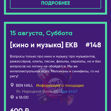
ПОДРОБНЕЕ
Уфа
ТАИЛАНД
Ухта
Панган
Хабаровск
Паттайя
Чайковский
Пхукет
15 августа, Суббота
Чебоксары
Самуи
[кино и музыка] EKB
#148
Челябинск
ТУРЦИЯ
Чехов
Стамбул
Вопросы только про кино и музыку: про музыкантов,
Шахты
режиссёров, клипы, песни, фильмы, сериалы, но и без
УЗБЕКИСТАН
Шерегеш
вопросов на логику не обойдётся. Мы же
Самарканд
интеллектуальная игра. Меломаны и синефилы, го на
Энгельс
регу!
Ташкент
Южно-Сахалинск
BEN HALL
Информация о площадке
ФИНЛЯНДИЯ
Якутск
Ул. Народной Воли, 65
Где это?
Хельсинки
Ярославль
в 16:00
ФРАНЦИЯ
АВСТРАЛИЯ
Париж