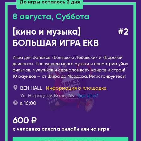
ГРУЗИЯ
До игры осталось 2 дня
Иваново
Батуми
Ижевск
8 августа, Суббота
Тбилиси
Инта
[кино и музыка]
#2
ИЗРАИЛЬ
Иркутск
Беэр-Шева
БОЛЬШАЯ ИГРА EKB
Йошкар-Ола
Иерусалим
Казань
Игра для фанатов «Большого Лебовски» и «Дорогой
Израиль
Калининград
длинною». Послушаем много музыки и посмотрим уйму
Кармиэль
фильмов, мультиков и сериалов всех жанров и стран!
Калуга
10 раундов — от Шира до Мордора. Регистрируйтесь!
Тель-Авив
Кемерово
Хайфа
BEN HALL
Информация о площадке
Киров
Ул. Народной Воли, 65
Где это?
ИНДОНЕЗИЯ
Коломна
в 16:00
Бали
Комсомольск-на-
600 ₽
Амуре
ИСПАНИЯ
Коряжма
Аликанте
с человека оплата онлайн или на игре
Кострома
Барселона