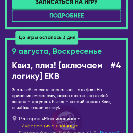
ЗАПИСАТЬСЯ НА ИГРУ
Котлас
Валенсия
Краснодар
Мадрид
ПОДРОБНЕЕ
Красноярск
ИТАЛИЯ
Лесосибирск
Милан
До игры осталось 3 дня
Луховицы
КАЗАХСТАН
9 августа, Воскресенье
Магадан
Актобе
Междуреченск
Алматы
Квиз, плиз! [включаем
#4
Моздок
Астана
логику] EKB
Москва
Атырау
Мурманск
Караганда
Знать всё на свете нереально — это факт. Но,
Набережные Челны
применив смекалочку, можно ответить на любой
Павлодар
вопрос — аргумент. Вывод — свежий формат Квиз,
Находка
Семей
плиз! [включаем логику].
Нефтекамск
Тараз
Ресторан «Максимилианс»
Нижнекамск
Уральск
Информация о площадке
Нижний Новгород