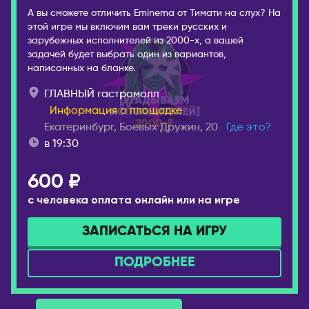
Брянск
А вы сможете отличить Eminema от Тимати на слух? На
Лондон
этой игре мы включим вам треки русских и
Великий Новгород
зарубежных исполнителей из 2000-х, а вашей
ВЕНГРИЯ
Владивосток
задачей будет выбрать один из вариантов,
Будапешт
написанных на бланке.
Владикавказ
ВЬЕТНАМ
Владимир
ГЛАВНЫЙ гастромолл
Информация о площадке
Дананг
Волгоград
Екатеринбург, Боевых Дружин, 20
Где это?
Нячанг
Волгодонск
в 19:30
Волжский
ГЕРМАНИЯ
Вологда
Берлин
600 ₽
Воркута
Дюссельдорф/Кёльн
с человека оплата онлайн или на игре
Воронеж
Мюнхен
ЗАПИСАТЬСЯ НА ИГРУ
Горно-Алтайск
ГРЕЦИЯ
Екатеринбург
ПОДРОБНЕЕ
Афины
Ессентуки
Салоники
Железногорск